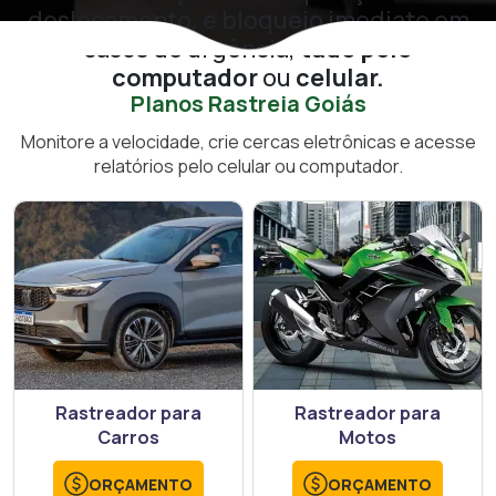
deslocamento, e bloqueio imediato em
casos de urgência,
tudo pelo
computador
ou
celular.
Planos Rastreia Goiás
Monitore a velocidade, crie cercas eletrônicas e acesse
relatórios pelo celular ou computador.
Rastreador para
Rastreador para
Carros
Motos
ORÇAMENTO
ORÇAMENTO